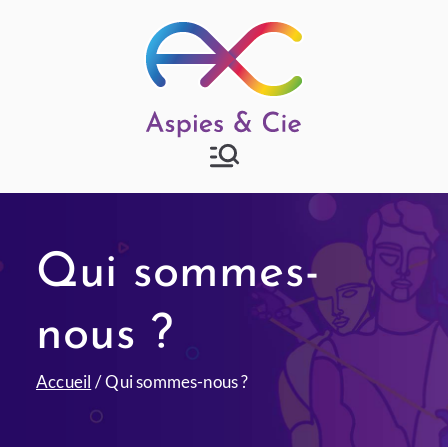
Aspies & Cie
Groupe d'entraide mutuelle
autisme à Strasbourg
Qui sommes-
nous ?
Accueil
Qui sommes-nous ?