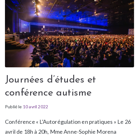
Journées d’études et
conférence autisme
Publié le
P
É
10 avril 2022
u
t
Conférence « L’Autorégulation en pratiques » Le 26
b
i
l
q
avril de 18h à 20h, Mme Anne-Sophie Morena
i
u