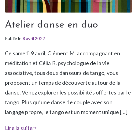
Atelier danse en duo
Publié le
P
É
8 avril 2022
u
t
Ce samedi 9 avril, Clément M. accompagnant en
b
i
l
q
méditation et Célia B. psychologue de la vie
i
u
associative, tous deux danseurs de tango, vous
é
e
proposent un temps de découverte autour de la
d
t
danse. Venez explorer les possibilités offertes par le
a
é
n
A
tango. Plus qu’une danse de couple avec son
s
t
langage propre, le tango est un moment unique […]
N
e
e
l
Lire la suite
w
i