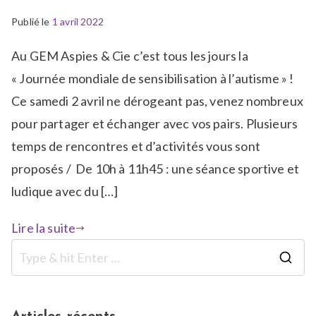
Publié le
P
1 avril 2022
u
Au GEM Aspies & Cie c’est tous les jours la
b
l
« Journée mondiale de sensibilisation à l’autisme » !
i
Ce samedi 2 avril ne dérogeant pas, venez nombreux
é
pour partager et échanger avec vos pairs. Plusieurs
d
temps de rencontres et d’activités vous sont
a
n
proposés / De 10h à 11h45 : une séance sportive et
s
ludique avec du […]
N
e
Lire la suite
w
s