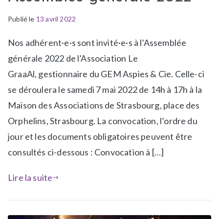
Publié le
P
13 avril 2022
u
Nos adhérent·e·s sont invité·e·s à l’Assemblée
b
l
générale 2022 de l’Association Le
i
GraaAl, gestionnaire du GEM Aspies & Cie. Celle-ci
é
se déroulera le samedi 7 mai 2022 de 14h à 17h à la
d
Maison des Associations de Strasbourg, place des
a
n
Orphelins, Strasbourg. La convocation, l’ordre du
s
jour et les documents obligatoires peuvent être
N
consultés ci-dessous : Convocation à […]
e
w
Lire la suite
s