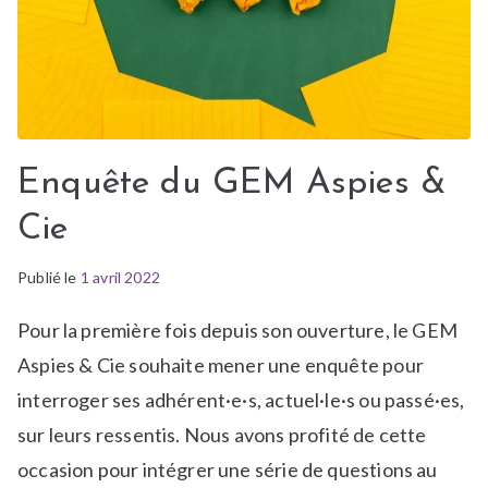
l
e
i
n
a
i
Enquête du GEM Aspies &
r
Cie
Publié le
P
1 avril 2022
u
Pour la première fois depuis son ouverture, le GEM
b
l
Aspies & Cie souhaite mener une enquête pour
i
interroger ses adhérent·e·s, actuel·le·s ou passé·es,
é
sur leurs ressentis. Nous avons profité de cette
d
occasion pour intégrer une série de questions au
a