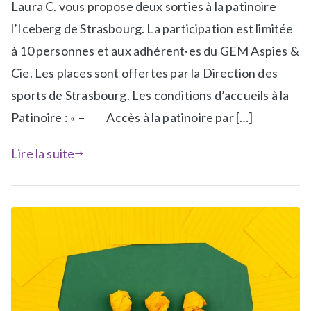
Laura C. vous propose deux sorties à la patinoire
b
i
l
q
l’Iceberg de Strasbourg. La participation est limitée
i
u
à 10 personnes et aux adhérent·es du GEM Aspies &
é
e
Cie. Les places sont offertes par la Direction des
d
t
sports de Strasbourg. Les conditions d’accueils à la
a
é
n
A
Patinoire : « – Accès à la patinoire par […]
s
c
N
t
Lire la suite
e
i
w
v
s
i
t
é
s
d
e
p