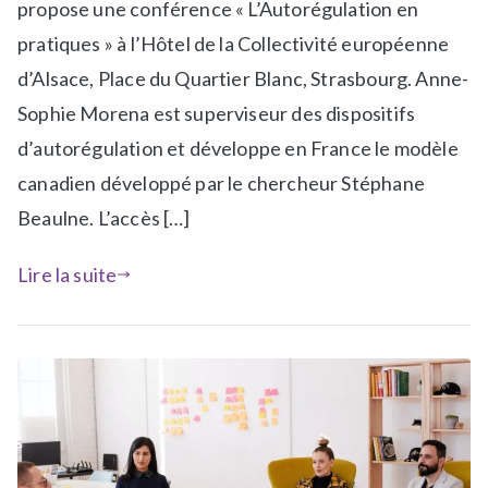
propose une conférence « L’Autorégulation en
é
e
pratiques » à l’Hôtel de la Collectivité européenne
d
t
d’Alsace, Place du Quartier Blanc, Strasbourg. Anne-
a
é
n
R
Sophie Morena est superviseur des dispositifs
s
e
d’autorégulation et développe en France le modèle
N
s
canadien développé par le chercheur Stéphane
e
s
w
o
Beaulne. L’accès […]
s
u
r
Lire la suite
c
e
s