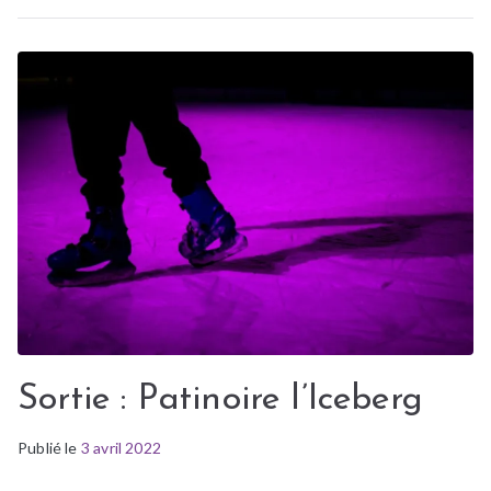
s
e
r
s
Sortie : Patinoire l’Iceberg
Publié le
P
É
3 avril 2022
u
t