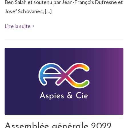
Ben Salah et soutenu par Jean-François Dufresne et
N
Josef Schovanec, […]
e
w
Lire la suite
s
Assemblée générale 2022