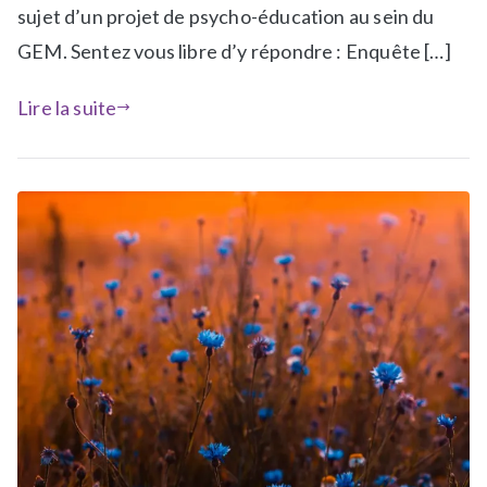
n
sujet d’un projet de psycho-éducation au sein du
s
GEM. Sentez vous libre d’y répondre : Enquête […]
a
-
Lire la suite
l
a
-
u
n
e
,
N
e
w
s