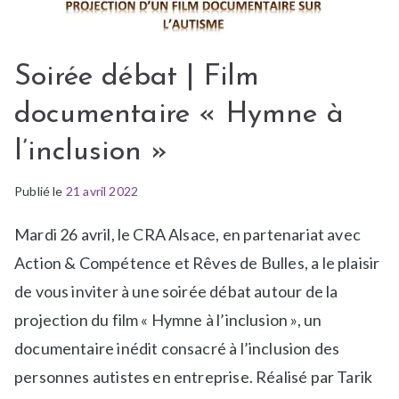
Soirée débat | Film
documentaire « Hymne à
l’inclusion »
Publié le
P
21 avril 2022
u
Mardi 26 avril, le CRA Alsace, en partenariat avec
b
l
Action & Compétence et Rêves de Bulles, a le plaisir
i
de vous inviter à une soirée débat autour de la
é
projection du film « Hymne à l’inclusion », un
d
documentaire inédit consacré à l’inclusion des
a
n
personnes autistes en entreprise. Réalisé par Tarik
s