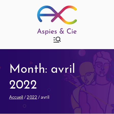
Aspies & Cie
Groupe d'entraide mutuelle
autisme à Strasbourg
Month:
avril
2022
Accueil
2022
avril