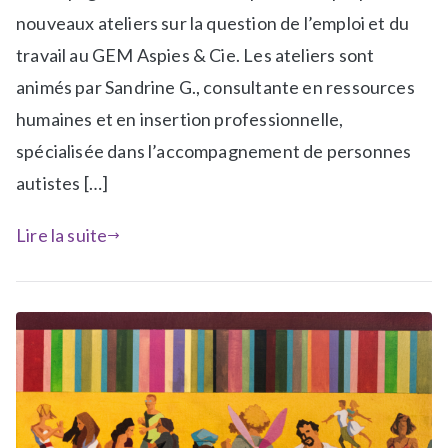
é
e
nouveaux ateliers sur la question de l’emploi et du
d
t
travail au GEM Aspies & Cie. Les ateliers sont
a
é
n
A
animés par Sandrine G., consultante en ressources
s
t
humaines et en insertion professionnelle,
N
e
spécialisée dans l’accompagnement de personnes
e
l
w
i
autistes […]
s
e
r
Lire la suite
s
,
R
e
s
s
o
u