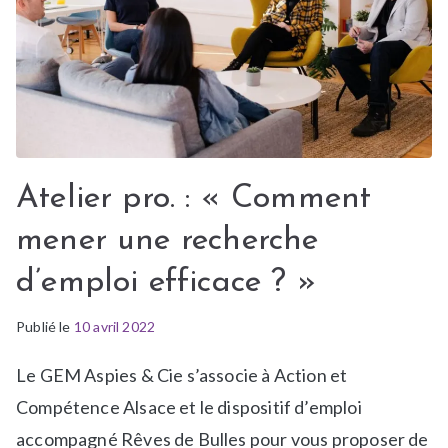
Atelier pro. : « Comment
mener une recherche
d’emploi efficace ? »
Publié le
P
É
10 avril 2022
u
t
Le GEM Aspies & Cie s’associe à Action et
b
i
l
q
Compétence Alsace et le dispositif d’emploi
i
u
accompagné Rêves de Bulles pour vous proposer de