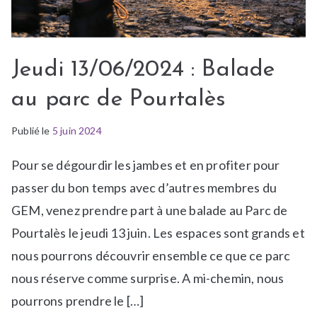
Jeudi 13/06/2024 : Balade
au parc de Pourtalès
Publié le
P
É
5 juin 2024
u
t
Pour se dégourdir les jambes et en profiter pour
b
i
l
q
passer du bon temps avec d’autres membres du
i
u
GEM, venez prendre part à une balade au Parc de
é
e
Pourtalès le jeudi 13 juin. Les espaces sont grands et
d
t
nous pourrons découvrir ensemble ce que ce parc
a
é
n
A
nous réserve comme surprise. A mi-chemin, nous
s
c
pourrons prendre le […]
a
t