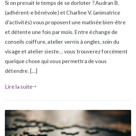
Si on prenait le temps de se dorloter ? Audran B.
b
i
l
q
(adhérent·e bénévole) et Charline V. (animatrice
i
u
d’activités) vous proposent une matinée bien-être
é
e
et détente une fois par mois. Entre échange de
d
t
conseils coiffure, atelier vernis à ongles, soin du
a
é
n
A
visage et atelier sieste… vous trouverez forcément
s
t
quelque chose qui vous permettra de vous
N
e
détendre. […]
e
l
w
i
Lire la suite
s
e
r
s