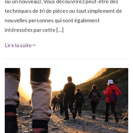
ou un nouveau). Vous découvrirez peut-être des
a
é
n
A
techniques de tri de pièces ou tout simplement de
s
t
nouvelles personnes qui sont également
a
e
intéressées par cette […]
-
l
l
i
Lire la suite
a
e
-
r
u
s
n
,
e
J
,
e
N
u
e
x
w
s