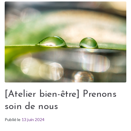
[Atelier bien-être] Prenons
soin de nous
Publié le
P
É
13 juin 2024
u
t