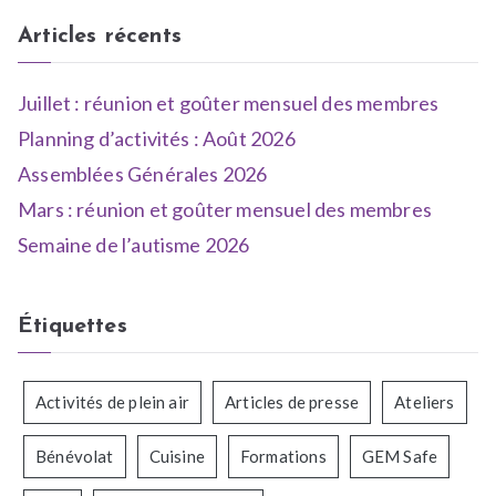
n
,
Articles récents
e
R
,
e
N
s
Juillet : réunion et goûter mensuel des membres
e
s
Planning d’activités : Août 2026
w
o
Assemblées Générales 2026
s
u
Mars : réunion et goûter mensuel des membres
r
c
Semaine de l’autisme 2026
e
s
Étiquettes
Activités de plein air
Articles de presse
Ateliers
Bénévolat
Cuisine
Formations
GEM Safe