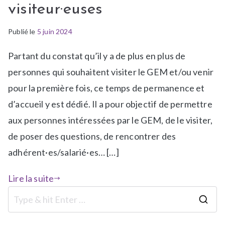
visiteur·euses
Publié le
P
É
5 juin 2024
u
t
Partant du constat qu’il y a de plus en plus de
b
i
l
q
personnes qui souhaitent visiter le GEM et/ou venir
i
u
pour la première fois, ce temps de permanence et
é
e
d’accueil y est dédié. Il a pour objectif de permettre
d
t
aux personnes intéressées par le GEM, de le visiter,
a
é
n
A
de poser des questions, de rencontrer des
s
t
adhérent·es/salarié·es… […]
a
e
-
l
Lire la suite
l
i
a
e
-
r
u
s