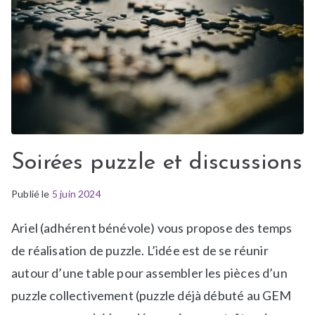
Soirées puzzle et discussions
Publié le
P
É
5 juin 2024
u
t
Ariel (adhérent bénévole) vous propose des temps
b
i
l
q
de réalisation de puzzle. L’idée est de se réunir
i
u
autour d’une table pour assembler les pièces d’un
é
e
puzzle collectivement (puzzle déjà débuté au GEM
d
t