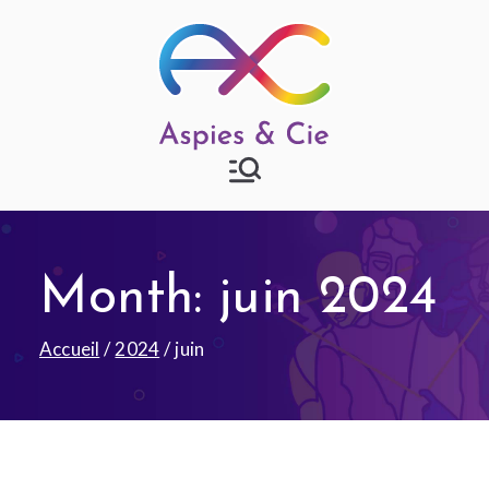
Aspies & Cie
Groupe d'entraide mutuelle
autisme à Strasbourg
Month:
juin 2024
Accueil
2024
juin