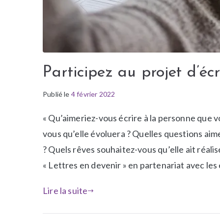
Participez au projet d’éc
Publié le
P
É
4 février 2022
u
t
« Qu’aimeriez-vous écrire à la personne que v
b
i
l
q
vous qu’elle évoluera ? Quelles questions aime
i
u
? Quels rêves souhaitez-vous qu’elle ait réalisé
é
e
« Lettres en devenir » en partenariat avec les
d
t
a
é
Lire la suite
n
A
s
t
N
e