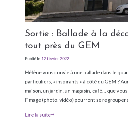
Sortie : Ballade à la déco
tout près du GEM
Publié le
P
É
12 février 2022
u
t
Hélène vous convie à une ballade dans le quar
b
i
l
q
particuliers, « inspirants » à côté du GEM ? A
i
u
maison, un jardin, un magasin, café… que vous 
é
e
l’image (photo, vidéo) pourront se regrouper à 
d
t
a
é
Lire la suite
n
A
s
c