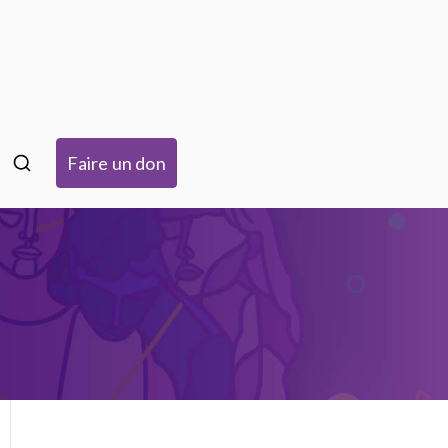
isme à Strasbourg
Faire un don