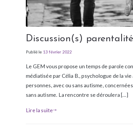
Discussion(s) parentalit
Publié le
P
É
13 février 2022
u
t
Le GEM vous propose un temps de parole consac
b
i
l
q
médiatisée par Célia B., psychologue de la vie
i
u
personnes, avec ou sans autisme, concernées p
é
e
sans autisme. La rencontre se déroulera […]
d
t
a
é
Lire la suite
n
R
s
e
N
s