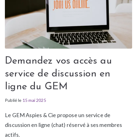
e
w
s
Demandez vos accès au
service de discussion en
ligne du GEM
Publié le
P
15 mai 2025
u
Le GEM Aspies & Cie propose un service de
b
l
discussion en ligne (chat) réservé à ses membres
i
actifs.