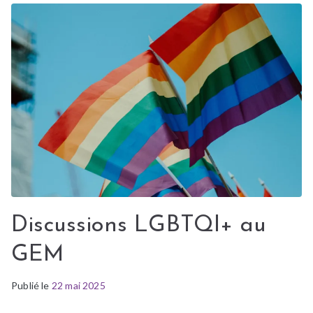
Discussions LGBTQI+ au
GEM
Publié le
P
22 mai 2025
u