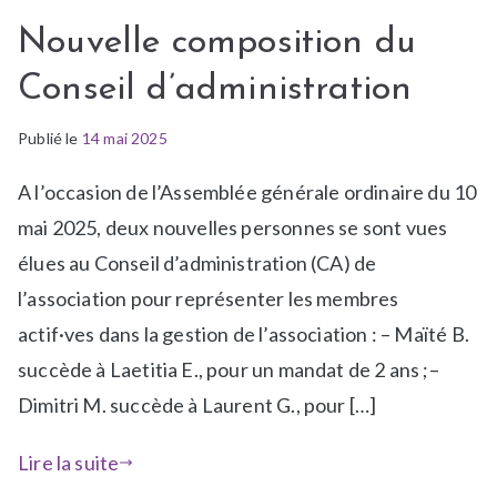
Nouvelle composition du
Conseil d’administration
Publié le
P
É
14 mai 2025
u
t
A l’occasion de l’Assemblée générale ordinaire du 10
b
i
l
q
mai 2025, deux nouvelles personnes se sont vues
i
u
élues au Conseil d’administration (CA) de
é
e
l’association pour représenter les membres
d
t
actif·ves dans la gestion de l’association : – Maïté B.
a
é
n
R
succède à Laetitia E., pour un mandat de 2 ans ;–
s
e
Dimitri M. succède à Laurent G., pour […]
a
s
-
s
Lire la suite
l
o