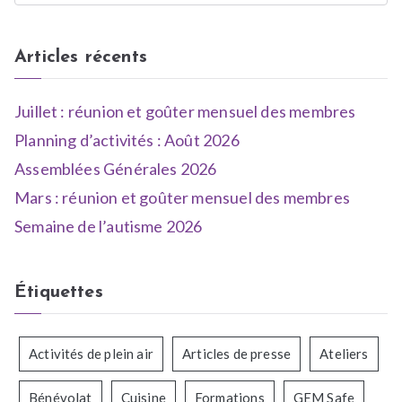
n
,
e
R
Articles récents
,
e
N
s
e
s
Juillet : réunion et goûter mensuel des membres
w
o
Planning d’activités : Août 2026
s
u
Assemblées Générales 2026
r
c
Mars : réunion et goûter mensuel des membres
e
Semaine de l’autisme 2026
s
Étiquettes
Activités de plein air
Articles de presse
Ateliers
Bénévolat
Cuisine
Formations
GEM Safe