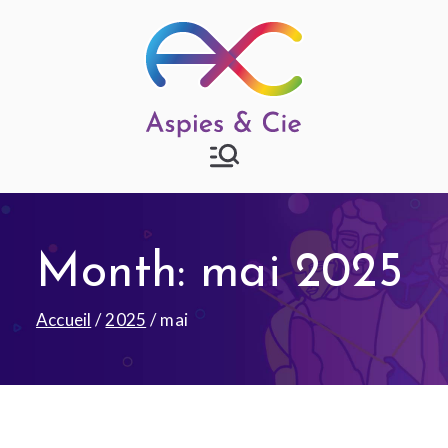
Aspies & Cie
Groupe d'entraide mutuelle
autisme à Strasbourg
Month:
mai 2025
Accueil
2025
mai