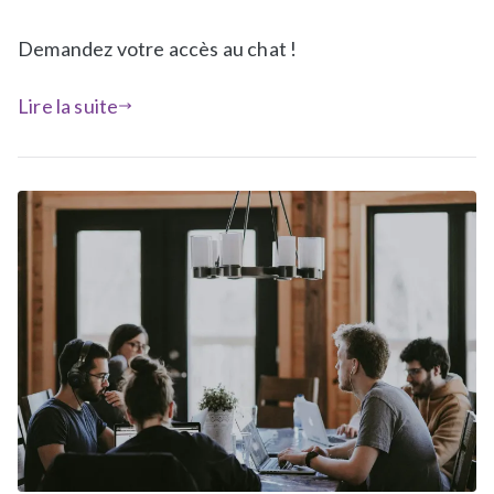
é
d
Demandez votre accès au chat !
a
n
Lire la suite
s
a
-
l
a
-
u
n
e
,
N
e
w
s