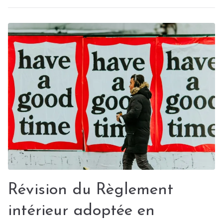
a
u
-
r
u
c
n
e
e
s
,
N
e
w
s
Révision du Règlement
intérieur adoptée en