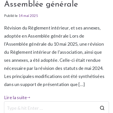
Assemblée générale
Publié le
P
É
14 mai 2025
u
t
Révision du Règlement intérieur, et ses annexes,
b
i
l
q
adoptée en Assemblée générale Lors de
i
u
l’Assemblée générale du 10 mai 2025, une révision
é
e
du Règlement intérieur de l’association, ainsi que
d
t
ses annexes, a été adoptée. Celle-ci était rendue
a
é
n
A
nécessaire par la révision des statuts de mai 2024.
s
t
Les principales modifications ont été synthétisées
a
e
dans un support de présentation que […]
-
l
l
i
Lire la suite
a
e
-
r
u
s