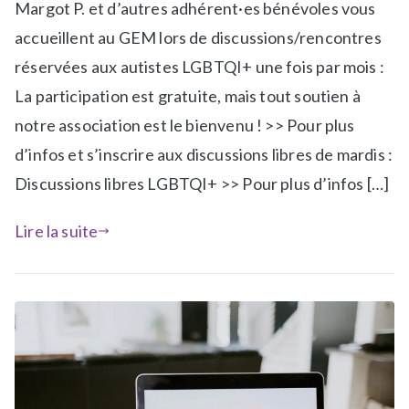
Margot P. et d’autres adhérent·es bénévoles vous
b
l
accueillent au GEM lors de discussions/rencontres
i
réservées aux autistes LGBTQI+ une fois par mois :
é
La participation est gratuite, mais tout soutien à
d
notre association est le bienvenu ! >> Pour plus
a
n
d’infos et s’inscrire aux discussions libres de mardis :
s
Discussions libres LGBTQI+ >> Pour plus d’infos […]
a
-
Lire la suite
l
a
-
u
n
e
,
N