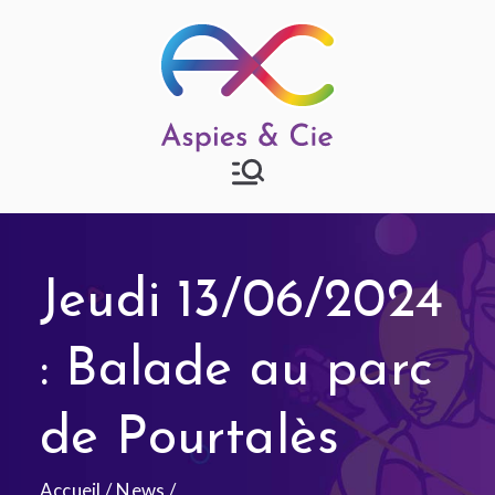
Aspies & Cie
Groupe d'entraide mutuelle
autisme à Strasbourg
Jeudi 13/06/2024
: Balade au parc
de Pourtalès
Accueil
News