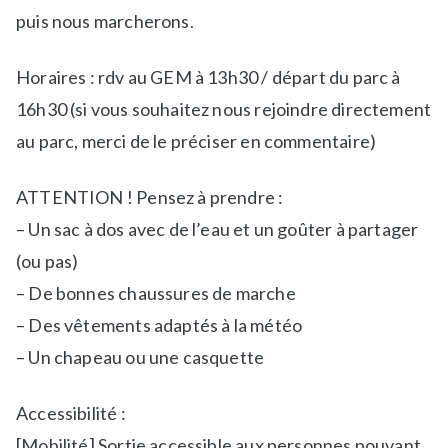
puis nous marcherons.
,
e
N
p
e
l
Horaires : rdv au GEM à 13h30 / départ du parc à
w
e
16h30 (si vous souhaitez nous rejoindre directement
s
i
au parc, merci de le préciser en commentaire)
n
a
ATTENTION ! Pensez à prendre :
i
r
– Un sac à dos avec de l’eau et un goûter à partager
(ou pas)
– De bonnes chaussures de marche
– Des vêtements adaptés à la météo
– Un chapeau ou une casquette
Accessibilité :
[Mobilité] Sortie accessible aux personnes pouvant