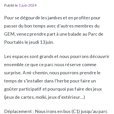
Publié le
P
É
5 juin 2024
u
t
Pour se dégourdir les jambes et en profiter pour
b
i
l
q
passer du bon temps avec d’autres membres du
i
u
GEM, venez prendre part à une balade au Parc de
é
e
Pourtalès le jeudi 13 juin.
d
t
a
é
Les espaces sont grands et nous pourrons découvrir
n
A
s
c
ensemble ce que ce parc nous réserve comme
a
t
surprise. A mi-chemin, nous pourrons prendre le
-
i
temps de s’installer dans l’herbe pour faire un
l
v
a
i
goûter participatif et pourquoi pas faire des jeux
-
t
(jeux de cartes, molki, jeux d’extérieur…)
u
é
n
s
Déplacement : Nous irons en bus (C1) jusqu’au parc
e
d