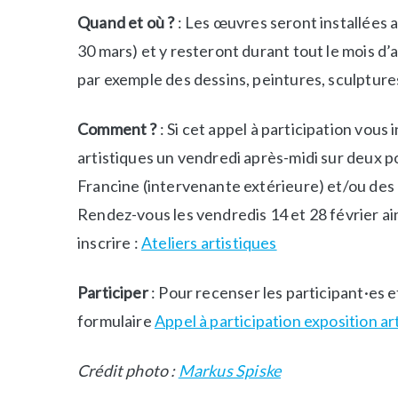
e
l
Quand
et où ?
: Les œuvres seront installées 
w
i
30 mars) et y resteront durant tout le mois d’a
s
e
r
par exemple des dessins, peintures, sculpture
s
,
Comment ?
: Si cet appel à participation vous 
S
artistiques un vendredi après-midi sur deux po
o
Francine (intervenante extérieure) et/ou des 
r
t
Rendez-vous les vendredis 14 et 28 février ai
i
inscrire :
Ateliers artistiques
e
s
Participer
: Pour recenser les participant·es 
c
formulaire
Appel à participation exposition art
u
l
t
Crédit photo :
Markus Spiske
u