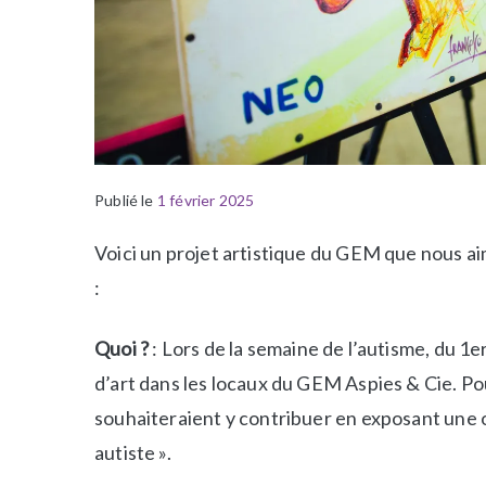
Publié le
P
É
1 février 2025
u
t
Voici un projet artistique du GEM que nous ai
b
i
l
q
:
i
u
é
e
Quoi ?
: Lors de la semaine de l’autisme, du 1e
d
t
d’art dans les locaux du GEM Aspies & Cie. P
a
é
souhaiteraient y contribuer en exposant une o
n
A
s
t
autiste ».
N
e