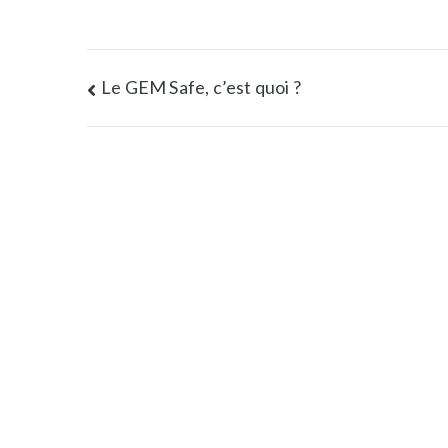
r
e
l
Le GEM Safe, c’est quoi ?
l
e
s