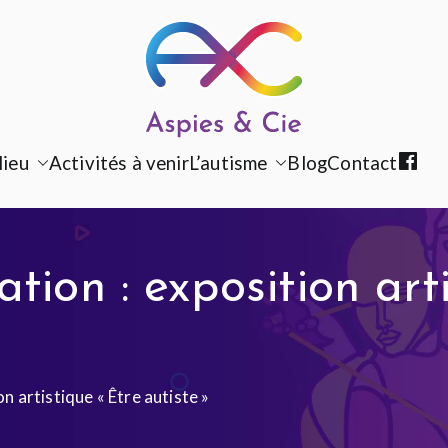
Aspies & Cie
Groupe d'entraide mutuelle aut
lieu
Activités à venir
L’autisme
Blog
Contact
F
a
c
e
tion : exposition art
b
o
o
on artistique « Être autiste »
k