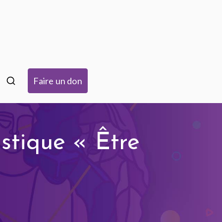
isme à Strasbourg
Faire un don
istique « Être