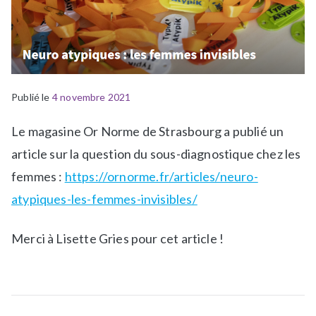
Publié le
P
É
4 novembre 2021
u
t
Le magasine Or Norme de Strasbourg a publié un
b
i
l
q
article sur la question du sous-diagnostique chez les
i
u
femmes :
https://ornorme.fr/articles/neuro-
é
e
atypiques-les-femmes-invisibles/
d
t
a
é
Merci à Lisette Gries pour cet article !
n
A
s
r
a
t
-
i
l
c