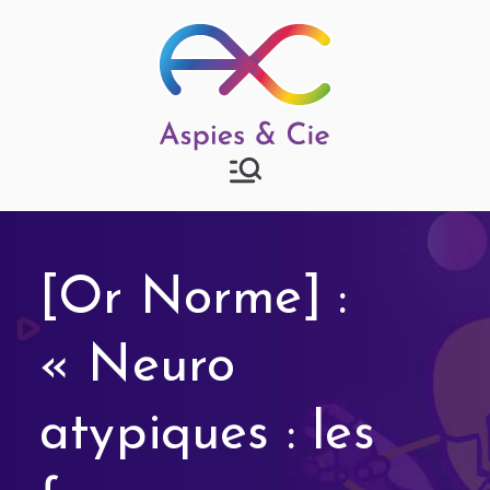
Aspies & Cie
Groupe d'entraide mutuelle
autisme à Strasbourg
[Or Norme] :
« Neuro
atypiques : les