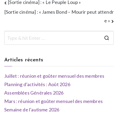
[Sortie cinéma] : « Le Peuple Loup »
a
l
-
e
[Sortie cinéma] : « James Bond – Mourir peut attendr
u
s
e »
n
d
e
e
,
p
N
r
e
e
w
s
Articles récents
s
s
e
Juillet : réunion et goûter mensuel des membres
Planning d’activités : Août 2026
Assemblées Générales 2026
Mars : réunion et goûter mensuel des membres
Semaine de l’autisme 2026