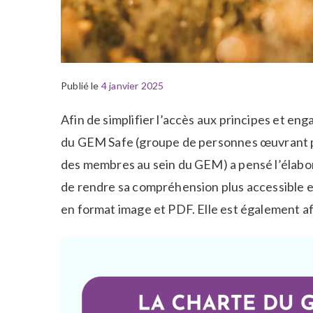
Publié le
P
É
4 janvier 2025
u
t
Afin de simplifier l’accès aux principes et en
b
i
l
q
du GEM Safe (groupe de personnes œuvrant po
i
u
des membres au sein du GEM) a pensé l’élabora
é
e
de rendre sa compréhension plus accessible et
d
t
en format image et PDF. Elle est également a
a
é
n
R
s
e
a
s
-
s
l
o
a
u