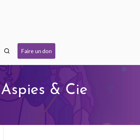
isme à Strasbourg
Faire un don
 Aspies & Cie