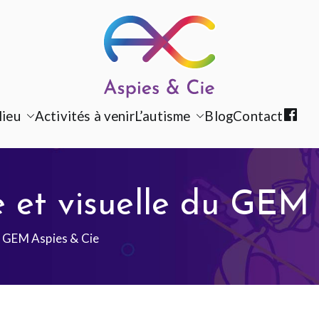
Aspies & Cie
Groupe d'entraide mutuelle aut
lieu
Activités à venir
L’autisme
Blog
Contact
F
a
c
e
e et visuelle du GEM
b
o
du GEM Aspies & Cie
o
k