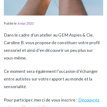
Publié le
P
6 mai 2021
u
Dans le cadre d’un atelier au GEM Aspies & Cie,
b
l
Caroline B. vous propose de constituer votre profil
i
sensoriel et ainsi d’en découvrir un peu plus sur
é
vous-même.
d
a
Ce moment sera également l’occasion d’échanger
n
s
entre autistes sur votre rapport au monde et la
N
sensorialité.
e
w
Pour participer, merci de vous inscrire :
Découvrez
s