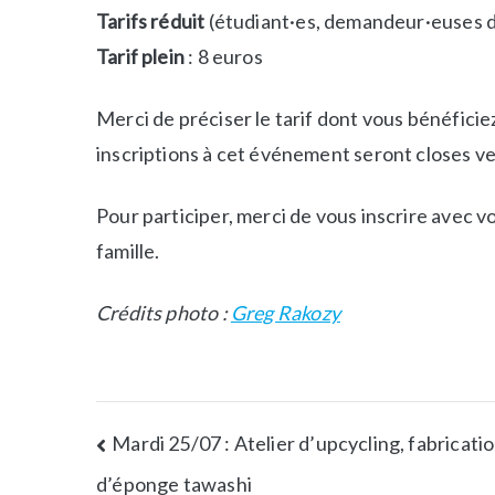
Tarifs réduit
(étudiant·es, demandeur·euses d’
t
Tarif plein
: 8 euros
é
s
d
Merci de préciser le tarif dont vous bénéficie
e
inscriptions à cet événement seront closes v
p
l
Pour participer, merci de vous inscrire avec 
e
i
famille.
n
a
Crédits photo :
Greg Rakozy
i
r
,
S
Mardi 25/07 : Atelier d’upcycling, fabricati
o
r
d’éponge tawashi