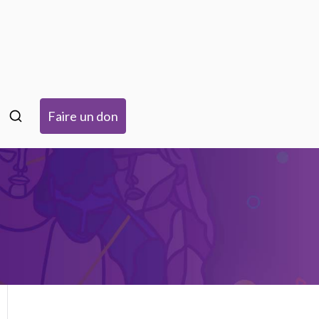
isme à Strasbourg
Faire un don