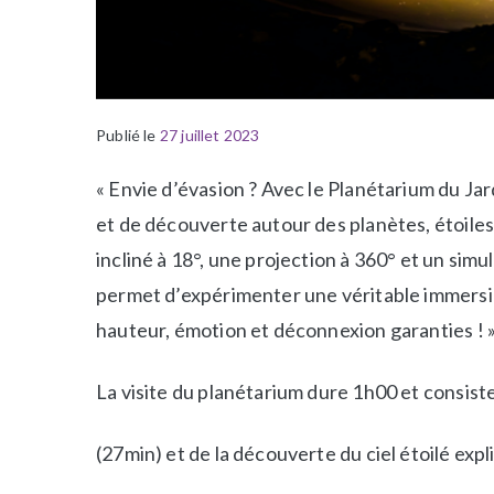
Publié le
P
É
27 juillet 2023
u
t
« Envie d’évasion ? Avec le Planétarium du J
b
i
l
q
et de découverte autour des planètes, étoiles
i
u
incliné à 18°, une projection à 360° et un sim
é
e
permet d’expérimenter une véritable immersio
d
t
hauteur, émotion et déconnexion garanties ! 
a
é
n
A
s
c
La visite du planétarium dure 1h00 et consist
N
t
e
i
(27min) et de la découverte du ciel étoilé exp
w
v
s
i