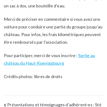
o
un sac à dos, une bouteille d’eau.
r
t
Merci de préciser en commentaire si vous avez une
i
voiture pour conduire une partie du groupe jusqu’au
e
château. Pour infos, les frais kilométriques peuvent
s
c
être remboursés par l’association.
u
l
Pour participer, merci de vous inscrire :
Sortie au
t
château du Haut-Koenigsbourg
u
r
Crédits photos: libres de droits
e
l
l
e
s
Présentations et témoignages d’adhérent·es : Sté