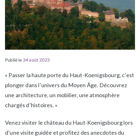
Publié le
P
É
24 août 2023
u
t
« Passer la haute porte du Haut-Koenigsbourg, c’est
b
i
l
q
plonger dans l’univers du Moyen Âge. Découvrez
i
u
une architecture, un mobilier, une atmosphère
é
e
chargés d’histoires. »
d
t
a
é
Venez visiter le château du Haut-Koenigsbourg lors
n
A
s
c
d’une visite guidée et profitez des anecdotes du
N
t