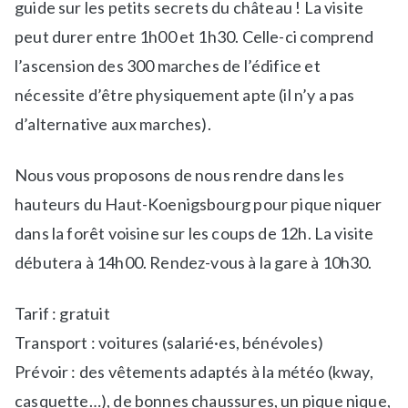
guide sur les petits secrets du château ! La visite
e
i
peut durer entre 1h00 et 1h30. Celle-ci comprend
w
v
s
i
l’ascension des 300 marches de l’édifice et
t
nécessite d’être physiquement apte (il n’y a pas
é
d’alternative aux marches).
s
d
Nous vous proposons de nous rendre dans les
e
p
hauteurs du Haut-Koenigsbourg pour pique niquer
l
dans la forêt voisine sur les coups de 12h. La visite
e
débutera à 14h00. Rendez-vous à la gare à 10h30.
i
n
Tarif : gratuit
a
i
Transport : voitures (salarié·es, bénévoles)
r
Prévoir : des vêtements adaptés à la météo (kway,
,
casquette…), de bonnes chaussures, un pique nique,
S