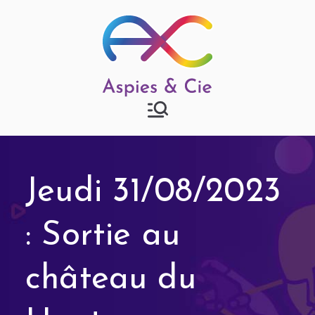
Aspies & Cie
Groupe d'entraide mutuelle
autisme à Strasbourg
Jeudi 31/08/2023
: Sortie au
château du