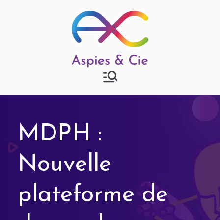
Aspies & Cie
Groupe d'entraide mutuelle
autisme à Strasbourg
MDPH :
Nouvelle
plateforme de