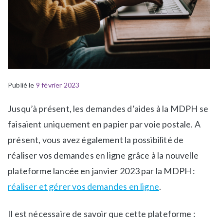
Publié le
P
É
9 février 2023
u
t
Jusqu’à présent, les demandes d’aides à la MDPH se
b
i
l
q
faisaient uniquement en papier par voie postale. A
i
u
présent, vous avez également la possibilité de
é
e
réaliser vos demandes en ligne grâce à la nouvelle
d
t
plateforme lancée en janvier 2023 par la MDPH :
a
é
n
R
réaliser et gérer vos demandes en ligne
.
s
e
a
s
Il est nécessaire de savoir que cette plateforme :