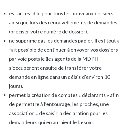
-
s
l
o
est accessible pour tous les nouveaux dossiers
a
u
-
r
ainsi que lors des renouvellements de demandes
u
c
(préciser votre numéro de dossier).
n
e
ne supprime pas les demandes papier. Il est tout a
e
s
fait possible de continuer à envoyer vos dossiers
,
N
par voie postale (les agents de la MDPH
e
s’occuperont ensuite de transférer votre
w
demande en ligne dans un délais d’environ 10
s
jours).
permet la création de comptes « déclarants » afin
de permettre à l’entourage, les proches, une
association… de saisir la déclaration pour les
demandeurs qui en auraient le besoin.