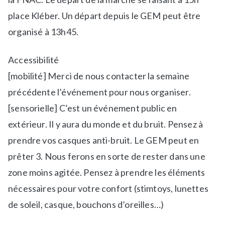
u
r
place Kléber. Un départ depuis le GEM peut être
e
organisé à 13h45.
l
l
Accessibilité
e
[mobilité] Merci de nous contacter la semaine
s
précédente l’événement pour nous organiser.
[sensorielle] C’est un événement public en
extérieur. Il y aura du monde et du bruit. Pensez à
prendre vos casques anti-bruit. Le GEM peut en
prêter 3. Nous ferons en sorte de rester dans une
zone moins agitée. Pensez à prendre les éléments
nécessaires pour votre confort (stimtoys, lunettes
de soleil, casque, bouchons d’oreilles…)