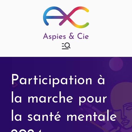
Aspies & Cie
Groupe d'entraide mutuelle
autisme à Strasbourg
Participation à
la marche pour
la santé mentale