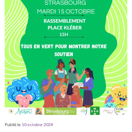
Publié le
P
É
10 octobre 2024
u
t