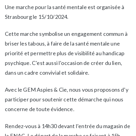
Une marche pour la santé mentale est organisée à
b
i
l
q
Strasbourg le 15/10/2024.
i
u
é
e
Cette marche symbolise un engagement commun à
d
t
briser les tabous, à faire de la santé mentale une
a
é
priorité et permettre plus de visibilité au handicap
n
S
s
o
psychique. C’est aussi l’occasion de créer du lien,
N
r
dans un cadre convivial et solidaire.
e
t
w
i
Avec le GEM Aspies & Cie, nous vous proposons d’y
s
e
s
participer pour soutenir cette démarche qui nous
c
concerne de toute évidence.
u
l
Rendez-vous à 14h30 devant l’entrée du magasin de
t
la FNAC. Le départ de la marche se faisant à 15h