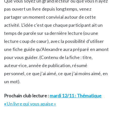
Que vous soyez un grand lecteur ou que vous n’ayez
d
t
pas ouvert un livre depuis longtemps, venez
a
é
partager un moment convivial autour de cette
n
A
s
t
activité. L’idée c’est que chaque participant ait un
a
e
temps de parole sur sa dernière lecture (ou une
-
l
lecture coup de cœur), avec la possibilité d’utiliser
l
i
a
e
une fiche guide qu’Alexandre aura préparé en amont
-
r
pour vous guider. (Contenu de la fiche : titre,
u
s
auteur·rice, année de publication, résumé
n
personnel, ce que j’ai aimé, ce que j’ai moins aimé, en
e
,
un mot).
N
e
Prochain club lecture :
mardi 12/11 : Thématique
w
«
Un livre qui vous apaise »
s