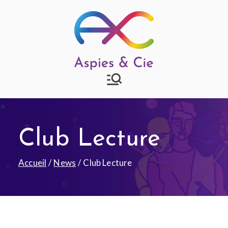
Aspies & Cie
Groupe d'entraide mutuelle
autisme à Strasbourg
Club Lecture
Accueil
News
Club Lecture