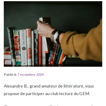
Publié le
P
É
7 novembre 2024
u
t
Alexandre B., grand amateur de littérature, vous
b
i
l
q
propose de participer au club lecture du GEM.
i
u
é
e