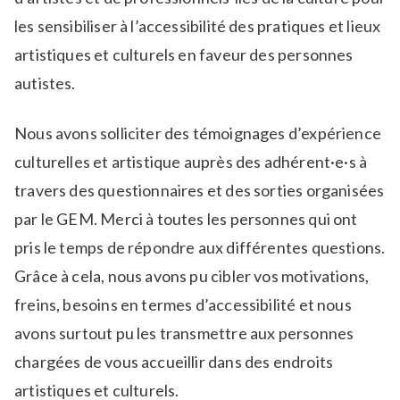
s
o
les sensibiliser à l’accessibilité des pratiques et lieux
a
r
artistiques et culturels en faveur des personnes
-
m
l
a
autistes.
a
t
-
i
Nous avons solliciter des témoignages d’expérience
u
o
culturelles et artistique auprès des adhérent·e·s à
n
n
travers des questionnaires et des sorties organisées
e
s
,
,
par le GEM. Merci à toutes les personnes qui ont
N
R
pris le temps de répondre aux différentes questions.
e
e
Grâce à cela, nous avons pu cibler vos motivations,
w
s
s
s
freins, besoins en termes d’accessibilité et nous
o
avons surtout pu les transmettre aux personnes
u
chargées de vous accueillir dans des endroits
r
artistiques et culturels.
c