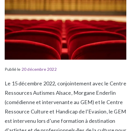
Publié le
P
É
20 décembre 2022
u
t
Le 15 décembre 2022, conjointement avec le Centre
b
i
l
q
Ressources Autismes Alsace, Morgane Enderlin
i
u
(comédienne et intervenante au GEM) et le Centre
é
e
Ressource Culture et Handicap de l’Evasion, le GEM
d
t
est intervenu lors d’une formation à destination
a
é
n
F
d’artistes et de professionnels·lles de la culture pour