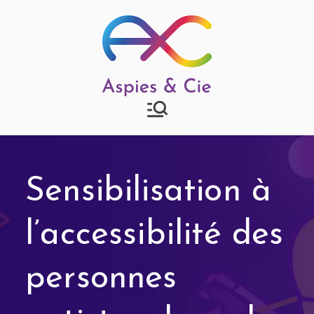
Aspies & Cie
Groupe d'entraide mutuelle
autisme à Strasbourg
Sensibilisation à
l’accessibilité des
personnes