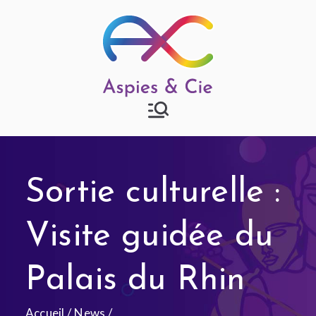
Aspies & Cie
Groupe d'entraide mutuelle
autisme à Strasbourg
Sortie culturelle :
Visite guidée du
Palais du Rhin
Accueil
News