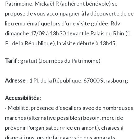
Patrimoine. Mickaël P. (adhérent bénévole) se
u
propose de vous accompagner à la découverte de ce
l
t
lieu emblématique lors d’une visite guidée. Rdv
u
dimanche 17/09 à 13h30 devant le Palais du Rhin (1
r
Pl. de la République), la visite débute à 13h45.
e
l
Tarif
: gratuit (Journées du Patrimoine)
l
e
s
Adresse
: 1 Pl. de la République, 67000 Strasbourg
Accessibilités
:
· Mobilité, présence d’escaliers avec de nombreuses
marches (alternative possible si besoin, merci de
prévenir l’organisateur·rice en amont), chaises à
dispositions lors de la traversée des apparats.