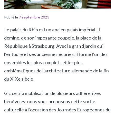
Publié le
P
É
7 septembre 2023
u
t
Le palais du Rhin est un ancien palais impérial. Il
b
i
l
q
domine, de son imposante coupole, la place de la
i
u
République à Strasbourg. Avec le grand jardin qui
é
e
l’entoure et ses anciennes écuries, il forme l’un des
d
t
ensembles les plus complets et les plus
a
é
n
S
emblématiques de l’architecture allemande de la fin
s
o
du XIXe siècle.
N
r
e
t
Grâce à la mobilisation de plusieurs adhérent·es
w
i
s
e
bénévoles, nous vous proposons cette sortie
s
culturelle à l’occasion des Journées Européennes du
c