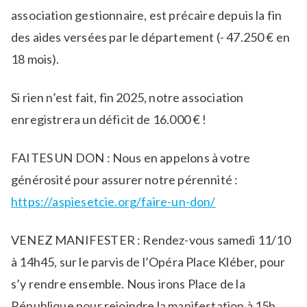
t
association gestionnaire, est précaire depuis la fin
é
des aides versées par le département (- 47.250 € en
s
18 mois).
d
e
Si rien n’est fait, fin 2025, notre association
p
l
enregistrera un déficit de 16.000 € !
e
i
FAITES UN DON : Nous en appelons à votre
n
générosité pour assurer notre pérennité :
a
https://aspiesetcie.org/faire-un-don/
i
r
VENEZ MANIFESTER : Rendez-vous samedi 11/10
à 14h45, sur le parvis de l’Opéra Place Kléber, pour
s’y rendre ensemble. Nous irons Place de la
République pour rejoindre la manifestation à 15h.