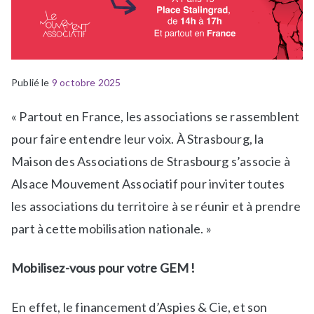
Publié le
P
É
9 octobre 2025
u
t
« Partout en France, les associations se rassemblent
b
i
l
q
pour faire entendre leur voix. À Strasbourg, la
i
u
Maison des Associations de Strasbourg s’associe à
é
e
Alsace Mouvement Associatif pour inviter toutes
d
t
les associations du territoire à se réunir et à prendre
a
é
n
A
part à cette mobilisation nationale. »
s
c
N
t
Mobilisez-vous pour votre GEM !
e
i
w
v
En effet, le financement d’Aspies & Cie, et son
s
i