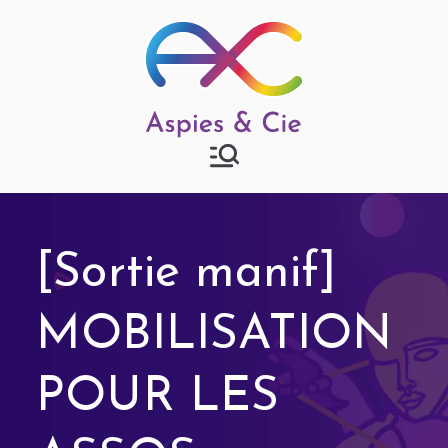
Aspies & Cie
Groupe d'entraide mutuelle
autisme à Strasbourg
[Sortie manif]
MOBILISATION
POUR LES