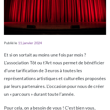
Publié le
P
É
11 janvier 2024
u
t
Et si on sortait au moins une fois par mois ?
b
i
l
q
L’association Tôt ou t’Art nous permet de bénéficier
i
u
d’une tarification de 3 euros à toutes les
é
e
représentations artistiques et culturelles proposées
d
t
par leurs partenaires. L’occasion pour nous de créer
a
é
n
S
un « parcours » durant toute l’année.
s
o
a
r
Pour cela, on a besoin de vous ! C’est bien vous,