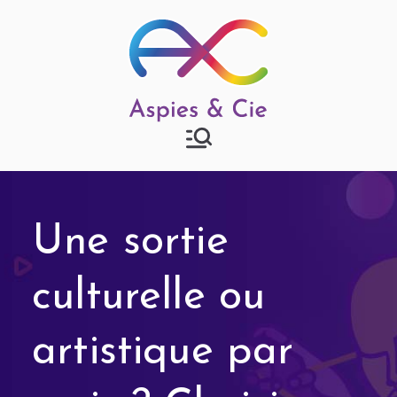
Aspies & Cie
Groupe d'entraide mutuelle
autisme à Strasbourg
Une sortie
culturelle ou
artistique par