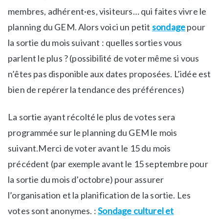
-
t
membres, adhérent·es, visiteurs… qui faites vivre le
l
i
a
e
planning du GEM. Alors voici un petit
sondage
pour
-
s
la sortie du mois suivant : quelles sorties vous
u
c
parlent le plus ? (possibilité de voter même si vous
n
u
n’êtes pas disponible aux dates proposées. L’idée est
e
l
,
t
bien de repérer la tendance des préférences)
N
u
e
r
La sortie ayant récolté le plus de votes sera
w
e
programmée sur le planning du GEM le mois
s
l
suivant.Merci de voter avant le 15 du mois
l
e
précédent (par exemple avant le 15 septembre pour
s
la sortie du mois d’octobre) pour assurer
l’organisation et la planification de la sortie. Les
votes sont anonymes. :
Sondage culturel et