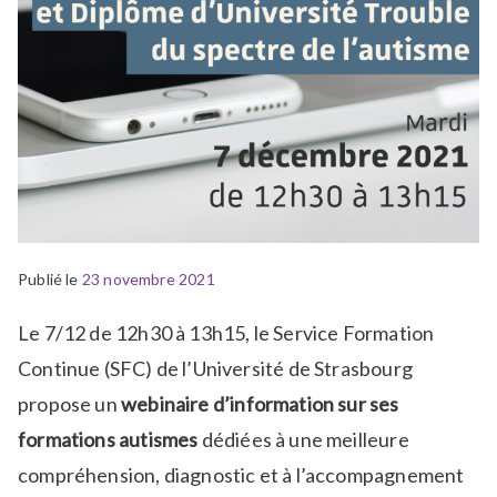
Publié le
P
É
23 novembre 2021
u
t
Le 7/12 de 12h30 à 13h15, le Service Formation
b
i
l
q
Continue (SFC) de l’Université de Strasbourg
i
u
propose un
webinaire d’information sur ses
é
e
formations autismes
dédiées à une meilleure
d
t
compréhension, diagnostic et à l’accompagnement
a
é