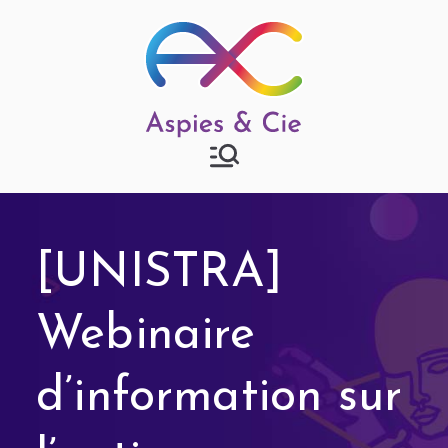
Aspies & Cie
Groupe d'entraide mutuelle
autisme à Strasbourg
[UNISTRA]
Webinaire
d’information sur