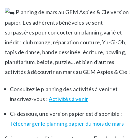
u
t
Planning de mars au GEM Aspies & Cie version
b
i
l
q
papier. Les adhérents bénévoles se sont
i
u
surpassé·es pour concocter un planning varié et
é
e
inédit : club mange, réparation couture, Yu-Gi-Oh,
d
t
a
é
tapis de danse, bande dessinée, écriture, bowling,
n
A
planétarium, belote, puzzle… et bien d’autres
s
c
activités à découvrir en mars au GEM Aspies & Cie !
a
t
-
i
Consultez le planning des activités à venir et
l
v
a
i
inscrivez-vous :
Activités à venir
-
t
u
é
Ci-dessous, une version papier est disponible :
n
s
Télécharger le planning papier du mois de mars
e
d
,
e