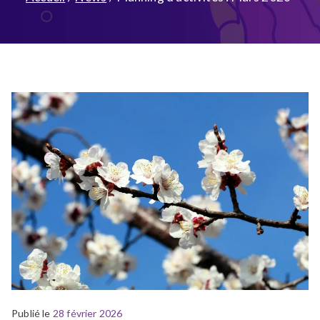
Publié le
P
É
28 février 2026