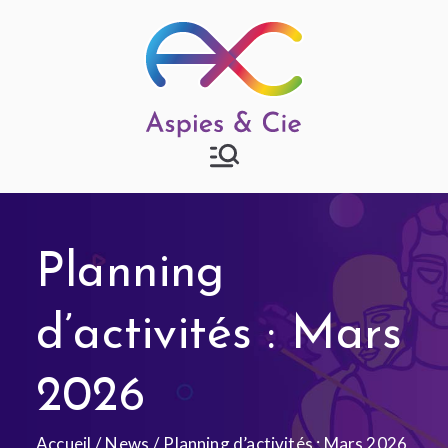
Aspies & Cie
Groupe d'entraide mutuelle
autisme à Strasbourg
Planning
d’activités : Mars
2026
Accueil
News
Planning d’activités : Mars 2026