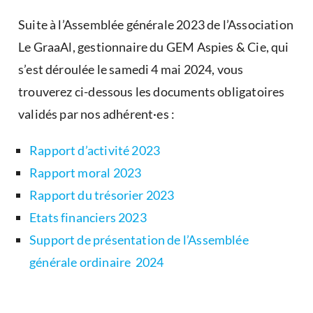
u
t
b
i
Suite à l’Assemblée générale 2023 de l’Association
l
q
Le GraaAl, gestionnaire du GEM Aspies & Cie, qui
i
u
s’est déroulée le samedi 4 mai 2024, vous
é
e
d
t
trouverez ci-dessous les documents obligatoires
a
é
validés par nos adhérent·es :
n
R
s
e
Rapport d’activité 2023
a
s
Rapport moral 2023
-
s
l
o
Rapport du trésorier 2023
a
u
Etats financiers 2023
-
r
Support de présentation de l’Assemblée
u
c
générale ordinaire 2024
n
e
e
s
,