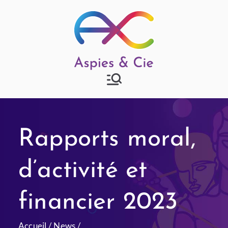
Aspies & Cie
Groupe d'entraide mutuelle
autisme à Strasbourg
Rapports moral,
d’activité et
financier 2023
Accueil
News