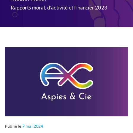
Rapports moral, d’activité et financier 2023
Publié le
P
É
7 mai 2024